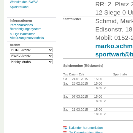
Website des BWBV
RR: 2. Platz 
Spielersuche
12 Siege 0 U
Staffelleiter
Schmid, Mar
Informationen
Personalisiertes
Edisonstr. 1
Berechtigungssystem
nuLiga Badminton
Mobil: 0152
Abkürzungsverzeichnis
marko.schm
Archiv
sportwart@b
Spieltermine (Rückrunde)
Tag Datum Zeit
Sporthalle
Sa.
24.01.2015
15:00
Sa.
28.02.2015
15:00
18:30 v
Sa.
07.03.2015
15:00
18:30 v
Sa.
21.03.2015
15:00
18:00 v
Kalender herunterladen
Zu Kalender hinzufügen