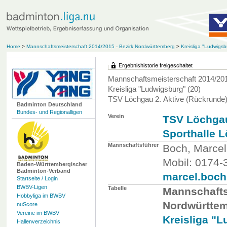
Home
>
Mannschaftsmeisterschaft 2014/2015 - Bezirk Nordwürttemberg
>
Kreisliga "Ludwigsb
Ergebnishistorie freigeschaltet
Mannschaftsmeisterschaft 2014/201
Kreisliga "Ludwigsburg" (20)
TSV Löchgau 2. Aktive (Rückrunde
Badminton Deutschland
Bundes- und Regionalligen
Verein
TSV Löchga
Sporthalle 
Mannschaftsführer
Boch, Marcel
Mobil: 0174
Baden-Württembergischer
Badminton-Verband
marcel.boc
Startseite / Login
BWBV-Ligen
Tabelle
Mannschafts
Hobbyliga im BWBV
Nordwürtte
nuScore
Vereine im BWBV
Kreisliga "L
Hallenverzeichnis