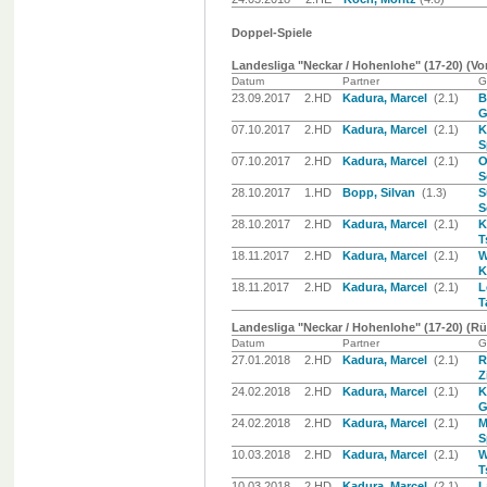
Doppel-Spiele
Landesliga "Neckar / Hohenlohe" (17-20) (Vo
Datum
Partner
G
23.09.2017
2.HD
Kadura, Marcel
(2.1)
B
G
07.10.2017
2.HD
Kadura, Marcel
(2.1)
K
S
07.10.2017
2.HD
Kadura, Marcel
(2.1)
O
S
28.10.2017
1.HD
Bopp, Silvan
(1.3)
S
S
28.10.2017
2.HD
Kadura, Marcel
(2.1)
K
T
18.11.2017
2.HD
Kadura, Marcel
(2.1)
W
K
18.11.2017
2.HD
Kadura, Marcel
(2.1)
L
T
Landesliga "Neckar / Hohenlohe" (17-20) (R
Datum
Partner
G
27.01.2018
2.HD
Kadura, Marcel
(2.1)
R
Z
24.02.2018
2.HD
Kadura, Marcel
(2.1)
K
G
24.02.2018
2.HD
Kadura, Marcel
(2.1)
M
S
10.03.2018
2.HD
Kadura, Marcel
(2.1)
W
T
10.03.2018
2.HD
Kadura, Marcel
(2.1)
L