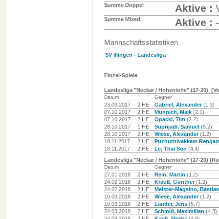
Summe Doppel
Aktive :
V
Summe Mixed
Aktive :
-
Mannschaftsstatistiken
SV Illingen - Landesliga
Einzel-Spiele
Landesliga "Neckar / Hohenlohe" (17-20) (V
Datum
Gegner
23.09.2017
2.HE
Gabriel, Alexander
(1.3)
07.10.2017
2.HE
Münnich, Maik
(2.1)
07.10.2017
2.HE
Opacki, Tim
(2.2)
28.10.2017
1.HE
Suprijadi, Samuel
(5.2)
28.10.2017
2.HE
Wiese, Alexander
(1.2)
18.11.2017
2.HE
Puzhuthivakkam Rengara
18.11.2017
2.HE
Le, Thai Son
(4.4)
Landesliga "Neckar / Hohenlohe" (17-20) (R
Datum
Gegner
27.01.2018
2.HE
Rein, Martin
(1.2)
24.02.2018
2.HE
Krauß, Günther
(1.2)
24.02.2018
2.HE
Meister-Magsino, Bastia
10.03.2018
2.HE
Wiese, Alexander
(1.2)
10.03.2018
2.HE
Lander, Jens
(5.7)
24.03.2018
2.HE
Schmid, Maximilian
(4.3)
24.03.2018
2.HE
Koch, Moritz
(4.8)