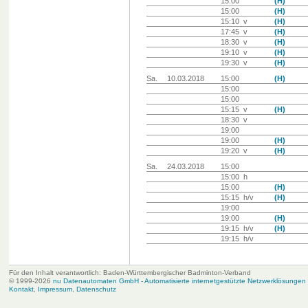
15:00
(H)
15:00
(H)
15:10 v
(H)
17:45 v
(H)
18:30 v
(H)
19:10 v
(H)
19:30 v
(H)
Sa.
10.03.2018
15:00
(H)
15:00
15:00
15:15 v
(H)
18:30 v
19:00
19:00
(H)
19:20 v
(H)
Sa.
24.03.2018
15:00
15:00 h
15:00
(H)
15:15 h/v
(H)
19:00
19:00
(H)
19:15 h/v
(H)
19:15 h/v
Für den Inhalt verantwortlich: Baden-Württembergischer Badminton-Verband
© 1999-2026
nu Datenautomaten GmbH - Automatisierte internetgestützte Netzwerklösungen
Kontakt
,
Impressum
,
Datenschutz