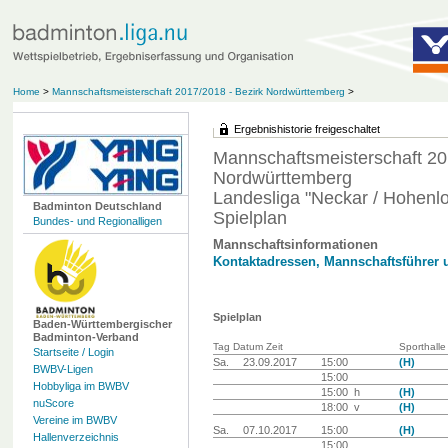
Home
>
Mannschaftsmeisterschaft 2017/2018 - Bezirk Nordwürttemberg
>
Ergebnishistorie freigeschaltet
Mannschaftsmeisterschaft 20
Nordwürttemberg
Landesliga "Neckar / Hohenlo
Badminton Deutschland
Spielplan
Bundes- und Regionalligen
Mannschaftsinformationen
Kontaktadressen, Mannschaftsführer 
Spielplan
Baden-Württembergischer
Badminton-Verband
Tag Datum Zeit
Sporthalle
Startseite / Login
Sa.
23.09.2017
15:00
(H)
BWBV-Ligen
15:00
Hobbyliga im BWBV
15:00 h
(H)
nuScore
18:00 v
(H)
Vereine im BWBV
Sa.
07.10.2017
15:00
(H)
Hallenverzeichnis
15:00