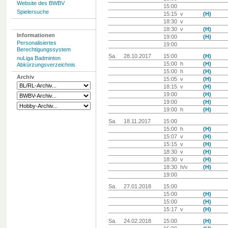
Website des BWBV
15:00
Spielersuche
15:15 v
(H)
18:30 v
18:30 v
(H)
Informationen
19:00
(H)
Personalisiertes
19:00
Berechtigungssystem
Sa.
28.10.2017
15:00
(H)
nuLiga Badminton
15:00 h
(H)
Abkürzungsverzeichnis
15:00 h
(H)
Archiv
15:05 v
(H)
18:15 v
(H)
19:00
(H)
19:00
(H)
19:00 h
(H)
Sa.
18.11.2017
15:00
15:00 h
(H)
15:07 v
(H)
15:15 v
(H)
18:30 v
(H)
18:30 v
(H)
18:30 h/v
(H)
19:00
Sa.
27.01.2018
15:00
15:00
(H)
15:00
(H)
15:17 v
(H)
Sa.
24.02.2018
15:00
(H)