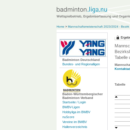
Home
>
Mannschaftsmeisterschaft 2023/2024 - Bezir
Ergebn
Mannsch
Bezirksl
Tabelle 
Badminton Deutschland
Bundes- und Regionalligen
Mannscha
Kontaktad
Tabelle
Baden-Württembergischer
Badminton-Verband
Startseite / Login
BWBV-Ligen
Hobbyliga im BWBV
nuScore
Vereine im BWBV
Hallenverzeichnis