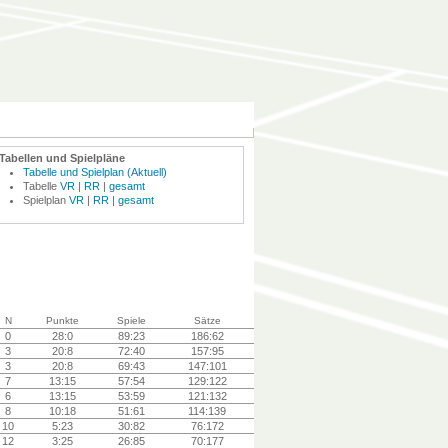
Tabellen und Spielpläne
Tabelle und Spielplan (Aktuell)
Tabelle
VR
|
RR
|
gesamt
Spielplan
VR
|
RR
|
gesamt
N
Punkte
Spiele
Sätze
0
28:0
89:23
186:62
3
20:8
72:40
157:95
3
20:8
69:43
147:101
7
13:15
57:54
129:122
6
13:15
53:59
121:132
8
10:18
51:61
114:139
10
5:23
30:82
76:172
12
3:25
26:85
70:177