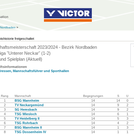
k Nordbaden
>
ishistorie freigeschaltet
aftsmeisterschaft 2023/2024 - Bezirk Nordbaden
iga "Unterer Neckar" (1-2)
und Spielplan (Aktuell)
ftsinformationen
ressen, Mannschaftsführer und Sporthallen
Rang
Mannschaft
Begegnungen
S
U
1
BSG Mannheim
14
14
0
2
TV Neckargemünd
14
9
2
3
SG Hemsbach
14
9
2
4
TSG Wiesloch
14
6
1
5
TV Heidelberg II
14
5
3
6
TSG Rohrbach
14
4
2
7
BSG Mannheim II
14
1
3
8
TSG Dossenheim IV
14
1
1