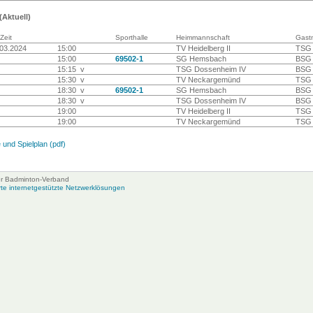
(Aktuell)
Zeit
Sporthalle
Heimmannschaft
Gast
03.2024
15:00
TV Heidelberg II
TSG 
15:00
69502-1
SG Hemsbach
BSG 
15:15 v
TSG Dossenheim IV
BSG
15:30 v
TV Neckargemünd
TSG
18:30 v
69502-1
SG Hemsbach
BSG
18:30 v
TSG Dossenheim IV
BSG 
19:00
TV Heidelberg II
TSG
19:00
TV Neckargemünd
TSG 
 und Spielplan (pdf)
her Badminton-Verband
e internetgestützte Netzwerklösungen