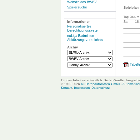
Website des BWBV
Spielersuche
Spielplan 
Tag Datum 
Informationen
Sa.
16.
Personalisiertes
Berechtigungssystem
nuLiga Badminton
Abkürzungsverzeichnis
Archiv
Tabelle
Für den Inhalt verantwortlich: Baden-Württembergisc
© 1999-2026
nu Datenautomaten GmbH - Automatisiert
Kontakt
,
Impressum
,
Datenschutz