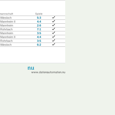
mannschaft
Spiele
Wiesloch
5:3
Mannheim II
4:4
 Mannheim
2:6
 Rohrbach
7:1
 Mannheim
3:5
Mannheim II
4:4
 Rohrbach
3:5
Wiesloch
6:2