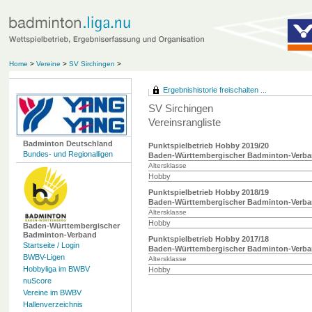
Home
>
Vereine
>
SV Sirchingen
>
Ergebnishistorie freischalten ...
SV Sirchingen
Vereinsrangliste
Badminton Deutschland
Punktspielbetrieb Hobby 2019/20
Bundes- und Regionalligen
Baden-Württembergischer Badminton-Verb
Altersklasse
Hobby
Punktspielbetrieb Hobby 2018/19
Baden-Württembergischer Badminton-Verb
Altersklasse
Hobby
Baden-Württembergischer
Badminton-Verband
Punktspielbetrieb Hobby 2017/18
Startseite / Login
Baden-Württembergischer Badminton-Verb
BWBV-Ligen
Altersklasse
Hobbyliga im BWBV
Hobby
nuScore
Vereine im BWBV
Hallenverzeichnis