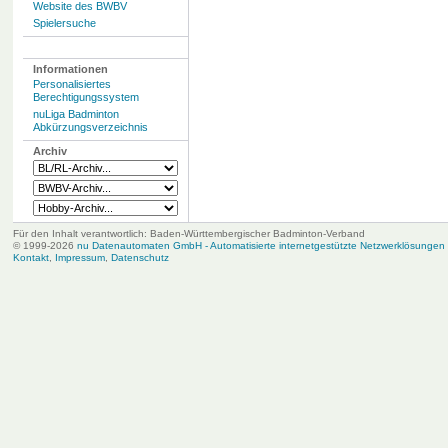
Website des BWBV
Spielersuche
Informationen
Personalisiertes
Berechtigungssystem
nuLiga Badminton
Abkürzungsverzeichnis
Archiv
Für den Inhalt verantwortlich: Baden-Württembergischer Badminton-Verband
© 1999-2026
nu Datenautomaten GmbH - Automatisierte internetgestützte Netzwerklösungen
Kontakt
,
Impressum
,
Datenschutz