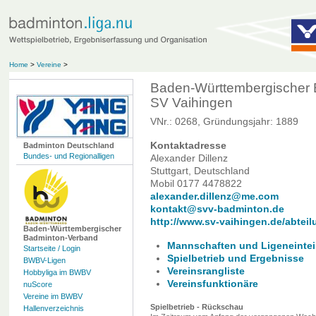
Home
>
Vereine
>
Baden-Württembergischer
SV Vaihingen
VNr.: 0268, Gründungsjahr: 1889
Kontaktadresse
Badminton Deutschland
Bundes- und Regionalligen
Alexander Dillenz
Stuttgart, Deutschland
Mobil 0177 4478822
alexander.dillenz@me.com
kontakt@svv-badminton.de
http://www.sv-vaihingen.de/abtei
Baden-Württembergischer
Badminton-Verband
Mannschaften und Ligeneintei
Startseite / Login
Spielbetrieb und Ergebnisse
BWBV-Ligen
Vereinsrangliste
Hobbyliga im BWBV
Vereinsfunktionäre
nuScore
Vereine im BWBV
Spielbetrieb - Rückschau
Hallenverzeichnis