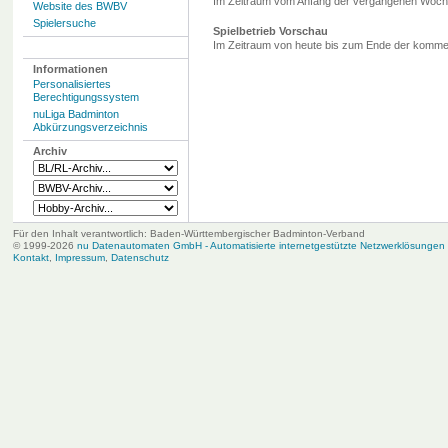
Im Zeitraum vom Anfang der vergangenen Woche 
Website des BWBV
Spielersuche
Spielbetrieb Vorschau
Im Zeitraum von heute bis zum Ende der komme
Informationen
Personalisiertes
Berechtigungssystem
nuLiga Badminton
Abkürzungsverzeichnis
Archiv
Für den Inhalt verantwortlich: Baden-Württembergischer Badminton-Verband
© 1999-2026
nu Datenautomaten GmbH - Automatisierte internetgestützte Netzwerklösungen
Kontakt
,
Impressum
,
Datenschutz